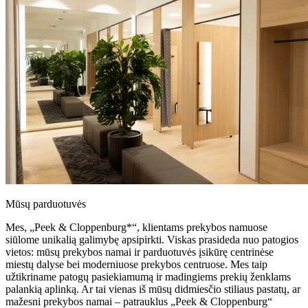
Mūsų parduotuvės
Mes, „Peek & Cloppenburg*“, klientams prekybos namuose
siūlome unikalią galimybę apsipirkti. Viskas prasideda nuo patogios
vietos: mūsų prekybos namai ir parduotuvės įsikūrę centrinėse
miestų dalyse bei moderniuose prekybos centruose. Mes taip
užtikriname patogų pasiekiamumą ir madingiems prekių ženklams
palankią aplinką. Ar tai vienas iš mūsų didmiesčio stiliaus pastatų, ar
mažesni prekybos namai – patrauklus „Peek & Cloppenburg“