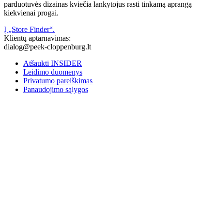
parduotuvės dizainas kviečia lankytojus rasti tinkamą aprangą
kiekvienai progai.
Į „Store Finder“.
Klientų aptarnavimas:
dialog@peek-cloppenburg.lt
Atšaukti INSIDER
Leidimo duomenys
Privatumo pareiškimas
Panaudojimo sąlygos