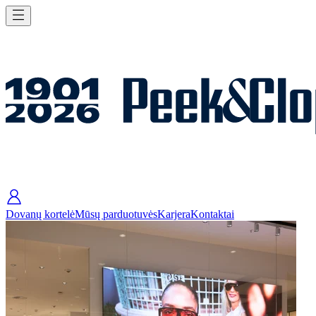
Dovanų kortelė
Mūsų parduotuvės
Karjera
Kontaktai