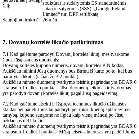
perdavimas į trečiąją
struktūra) ir sudarytomis ES standartinėmis
šalį:
sutarčių sąlygomis (SSS). „Google Ireland
Limited“ turi DPF sertifikatą.
Saugojimo trukmė:
26 mėn.
7. Dovanų kortelės likučio patikrinimas
7.1 Kad galėtume parodyti Dovanų kortelės likutį, mes tvarkome
šiuos Jūsų asmens duomenis:
Dovanų kortelės kupono numeris, dovanų kortelės PIN kodas.
Aukščiau minimi Jūsų duomenys bus ištrinti iš karto po to, kai bus
parodytas likutis (tačiau žr. 3.2 punktą).
Aukščiau minėto duomenų tvarkymo teisinis pagrindas yra BDAR 6
straipsnio 1 dalies b punktas. Jūsų duomenų teikimas ir tvarkymas
yra parodyti dovanų kortelės likutį pagal Jūsų pageidavimą.
7.2 Kad galėtume atsekti ir išspręsti technines likučio užklausos
klaidas bei padėti Jums tai padaryti per mūsų klientų aptarnavimo
tarnybą, kupono saugome ne ilgiau kaip vieną mėnesį po Jūsų
užklausos dėl likučio.
Aukščiau minėto duomenų tvarkymo teisinis pagrindas yra BDAR 6
straipsnio 1 dalies f punktas. Mūsų teisėtas interesas yra padėti Jums