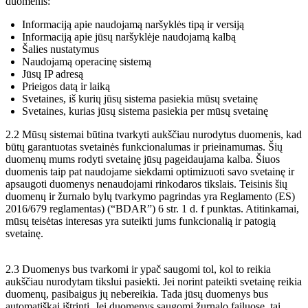
duomenis:
Informaciją apie naudojamą naršyklės tipą ir versiją
Informaciją apie jūsų naršyklėje naudojamą kalbą
Šalies nustatymus
Naudojamą operacinę sistemą
Jūsų IP adresą
Prieigos datą ir laiką
Svetaines, iš kurių jūsų sistema pasiekia mūsų svetainę
Svetaines, kurias jūsų sistema pasiekia per mūsų svetainę
2.2 Mūsų sistemai būtina tvarkyti aukščiau nurodytus duomenis, kad
būtų garantuotas svetainės funkcionalumas ir prieinamumas. Šių
duomenų mums rodyti svetainę jūsų pageidaujama kalba. Šiuos
duomenis taip pat naudojame siekdami optimizuoti savo svetainę ir
apsaugoti duomenys nenaudojami rinkodaros tikslais. Teisinis šių
duomenų ir žurnalo bylų tvarkymo pagrindas yra Reglamento (ES)
2016/679 reglamentas) (“BDAR”) 6 str. 1 d. f punktas. Atitinkamai,
mūsų teisėtas interesas yra suteikti jums funkcionalią ir patogią
svetainę.
2.3 Duomenys bus tvarkomi ir ypač saugomi tol, kol to reikia
aukščiau nurodytam tikslui pasiekti. Jei norint pateikti svetainę reikia
duomenų, pasibaigus jų nebereikia. Tada jūsų duomenys bus
automatiškai ištrinti. Jei duomenys saugomi žurnalo failuose, tai