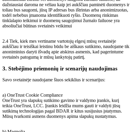
dažniausiai daroma ne vėliau kaip jei aukščiau paminėti duomenys ir
toliau bus saugomi, jūsų IP adresas bus ištrintas arba anonimizuotas,
todėl nebebus įmanoma identifikuoti ryšio. Duomenų rinkimas
tinklalapio teikimui ir duomenų saugojimui žurnalo failuose yra
absoliučiai būtinas svetainės veikimui
2.4 Tiek, kiek mes vertiname vartotojų elgesį mūsų svetainėje
aukščiau ir teisiškai leistinu būdu be aiškaus sutikimo, naudojame tik
anoniminius daryti išvadų apie atskirus asmenis, kad pagerintume
svetainės patogumą ir mūsų lankytojų patirtį.
3. Stebėjimo priemonių ir scenarijų naudojimas
Savo svetainėje naudojame šiuos sekiklius ir scenarijus:
a) OneTrust Cookie Compliance
OneTrust yra slapukų sutikimo gavimo ir valdymo įrankis, kurį
teikia OneTrust, LCC. Įrankis leidžia mums gauti ir valdyti jūsų
sutikimą technologijas pagal BDAR ir kitus susijusius įstatymus.
Mūsų tvarkomi asmens duomenys apima slapukų nustatymus.
b) Magnolia