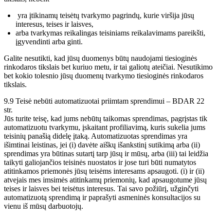
yra įtikinamų teisėtų tvarkymo pagrindų, kurie viršija jūsų
interesus, teises ir laisves,
arba tvarkymas reikalingas teisiniams reikalavimams pareikšti,
įgyvendinti arba ginti.
Galite nesutikti, kad jūsų duomenys būtų naudojami tiesioginės
rinkodaros tikslais bet kuriuo metu, ir tai galiotų ateičiai. Nesutikimo
bet kokio tolesnio jūsų duomenų tvarkymo tiesioginės rinkodaros
tikslais.
9.9 Teisė nebūti automatizuotai priimtam sprendimui – BDAR 22
str.
Jūs turite teisę, kad jums nebūtų taikomas sprendimas, pagrįstas tik
automatizuotu tvarkymu, įskaitant profiliavimą, kuris sukelia jums
teisinių panašią didelę įtaką. Automatizuotas sprendimas yra
išimtinai leistinas, jei (i) davėte aiškų išankstinį sutikimą arba (ii)
sprendimas yra būtinas sutartį tarp jūsų ir mūsų, arba (iii) tai leidžia
taikyti galiojančios teisinės nuostatos ir jose turi būti numatytos
atitinkamos priemonės jūsų teisėms interesams apsaugoti. (i) ir (ii)
atvejais mes imsimės atitinkamų priemonių, kad apsaugotume jūsų
teises ir laisves bei teisėtus interesus. Tai savo požiūrį, užginčyti
automatizuotą sprendimą ir paprašyti asmeninės konsultacijos su
vienu iš mūsų darbuotojų.