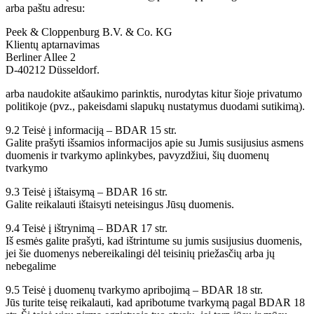
arba paštu adresu:
Peek & Cloppenburg B.V. & Co. KG
Klientų aptarnavimas
Berliner Allee 2
D-40212 Düsseldorf.
arba naudokite atšaukimo parinktis, nurodytas kitur šioje privatumo
politikoje (pvz., pakeisdami slapukų nustatymus duodami sutikimą).
9.2 Teisė į informaciją – BDAR 15 str.
Galite prašyti išsamios informacijos apie su Jumis susijusius asmens
duomenis ir tvarkymo aplinkybes, pavyzdžiui, šių duomenų
tvarkymo
9.3 Teisė į ištaisymą – BDAR 16 str.
Galite reikalauti ištaisyti neteisingus Jūsų duomenis.
9.4 Teisė į ištrynimą – BDAR 17 str.
Iš esmės galite prašyti, kad ištrintume su jumis susijusius duomenis,
jei šie duomenys nebereikalingi dėl teisinių priežasčių arba jų
nebegalime
9.5 Teisė į duomenų tvarkymo apribojimą – BDAR 18 str.
Jūs turite teisę reikalauti, kad apribotume tvarkymą pagal BDAR 18