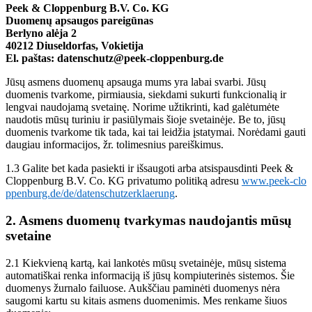
Peek & Cloppenburg B.V. Co. KG
Duomenų apsaugos pareigūnas
Berlyno alėja 2
40212 Diuseldorfas, Vokietija
El. paštas:
datenschutz@peek-cloppenburg.de
Jūsų asmens duomenų apsauga mums yra labai svarbi. Jūsų
duomenis tvarkome, pirmiausia, siekdami sukurti funkcionalią ir
lengvai naudojamą svetainę. Norime užtikrinti, kad galėtumėte
naudotis mūsų turiniu ir pasiūlymais šioje svetainėje. Be to, jūsų
duomenis tvarkome tik tada, kai tai leidžia įstatymai. Norėdami gauti
daugiau informacijos, žr. tolimesnius pareiškimus.
1.3 Galite bet kada pasiekti ir išsaugoti arba atsispausdinti Peek &
Cloppenburg B.V. Co. KG privatumo politiką adresu
www.peek-clo
ppenburg.de/de/datenschutzerklaerung
.
2. Asmens duomenų tvarkymas naudojantis mūsų
svetaine
2.1 Kiekvieną kartą, kai lankotės mūsų svetainėje, mūsų sistema
automatiškai renka informaciją iš jūsų kompiuterinės sistemos. Šie
duomenys žurnalo failuose. Aukščiau paminėti duomenys nėra
saugomi kartu su kitais asmens duomenimis. Mes renkame šiuos