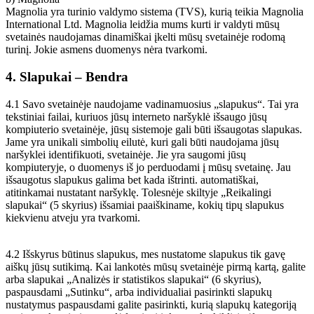
Magnolia yra turinio valdymo sistema (TVS), kurią teikia Magnolia
International Ltd. Magnolia leidžia mums kurti ir valdyti mūsų
svetainės naudojamas dinamiškai įkelti mūsų svetainėje rodomą
turinį. Jokie asmens duomenys nėra tvarkomi.
4. Slapukai – Bendra
4.1 Savo svetainėje naudojame vadinamuosius „slapukus“. Tai yra
tekstiniai failai, kuriuos jūsų interneto naršyklė išsaugo jūsų
kompiuterio svetainėje, jūsų sistemoje gali būti išsaugotas slapukas.
Jame yra unikali simbolių eilutė, kuri gali būti naudojama jūsų
naršyklei identifikuoti, svetainėje. Jie yra saugomi jūsų
kompiuteryje, o duomenys iš jo perduodami į mūsų svetainę. Jau
išsaugotus slapukus galima bet kada ištrinti. automatiškai,
atitinkamai nustatant naršyklę. Tolesnėje skiltyje „Reikalingi
slapukai“ (5 skyrius) išsamiai paaiškiname, kokių tipų slapukus
kiekvienu atveju yra tvarkomi.
4.2 Išskyrus būtinus slapukus, mes nustatome slapukus tik gavę
aiškų jūsų sutikimą. Kai lankotės mūsų svetainėje pirmą kartą, galite
arba slapukai „Analizės ir statistikos slapukai“ (6 skyrius),
paspausdami „Sutinku“, arba individualiai pasirinkti slapukų
nustatymus paspausdami galite pasirinkti, kurią slapukų kategoriją