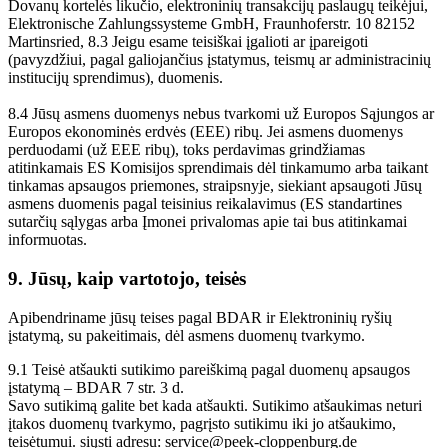
Dovanų kortelės likučio, elektroninių transakcijų paslaugų teikėjui,
Elektronische Zahlungssysteme GmbH, Fraunhoferstr. 10 82152
Martinsried, 8.3 Jeigu esame teisiškai įgalioti ar įpareigoti
(pavyzdžiui, pagal galiojančius įstatymus, teismų ar administracinių
institucijų sprendimus), duomenis.
8.4 Jūsų asmens duomenys nebus tvarkomi už Europos Sąjungos ar
Europos ekonominės erdvės (EEE) ribų. Jei asmens duomenys
perduodami (už EEE ribų), toks perdavimas grindžiamas
atitinkamais ES Komisijos sprendimais dėl tinkamumo arba taikant
tinkamas apsaugos priemones, straipsnyje, siekiant apsaugoti Jūsų
asmens duomenis pagal teisinius reikalavimus (ES standartines
sutarčių sąlygas arba Įmonei privalomas apie tai bus atitinkamai
informuotas.
9. Jūsų, kaip vartotojo, teisės
Apibendriname jūsų teises pagal BDAR ir Elektroninių ryšių
įstatymą, su pakeitimais, dėl asmens duomenų tvarkymo.
9.1 Teisė atšaukti sutikimo pareiškimą pagal duomenų apsaugos
įstatymą – BDAR 7 str. 3 d.
Savo sutikimą galite bet kada atšaukti. Sutikimo atšaukimas neturi
įtakos duomenų tvarkymo, pagrįsto sutikimu iki jo atšaukimo,
teisėtumui. siųsti adresu:
service@peek-cloppenburg.de