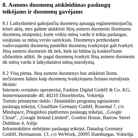
8. Asmens duomenų atskleidimas paslaugų
teikėjams ir duomenų gavėjams
8.1 Laikydamiesi galiojančių duomenų apsaugą reglamentuojančių
teisės aktų, mes galime atskleisti Jūsų asmens duomenis išoriniams
duomenų straipsnis), kurie veikia mūsų vardu ir teikia paslaugas,
susijusias su mūsų verslo santykiais. Duomenys perduodami
vadovaujantis duomenų pasitelkti duomenų tvarkytojai gali tvarkyti
Jūsų asmens duomenis tik tiek, kiek tai būtina jų konkrečioms
užduotims atlikti. Jie pagal duomenų tvarkyti Jūsų asmens duomenis
tik mūsų vardu ir laikydamiesi mūsų nurodymų.
8.2 Visų pirma, Jūsų asmens duomenys bus atskleisti šioms
trečiosioms šalims kaip duomenų tvarkytojams žemiau nurodytais
tikslais:
Interneto svetainės operatoriui, Fashion Digital GmbH & Co. KG,
Immermannstraße 40, 40210 Diuseldorfas, Vokietija
Turinio pristatymo tinklo / žiniatinklio programų ugniasienės
paslaugų teikėjui, Cloudflare Germany GmbH, Rosental 7, c/o
Mindspace, Prieglobos platformos paslaugų teikėjui, „Google
Cloud“, „Google Ireland Limited“, Gordon House, Barrow Street
Dublinas 4, Airija
Infrastruktūros stebėjimo paslaugų teikėjui, Datadog Germany
GmbH, Hermannstr. 13, c/o WeWork, 20095 Hamburgas, Vokietija