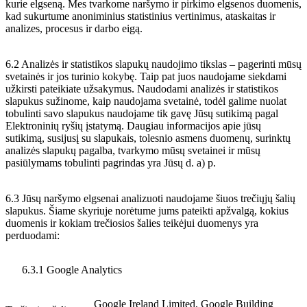
kurie elgseną. Mes tvarkome naršymo ir pirkimo elgsenos duomenis,
kad sukurtume anoniminius statistinius vertinimus, ataskaitas ir
analizes, procesus ir darbo eigą.
6.2 Analizės ir statistikos slapukų naudojimo tikslas – pagerinti mūsų
svetainės ir jos turinio kokybę. Taip pat juos naudojame siekdami
užkirsti pateikiate užsakymus. Naudodami analizės ir statistikos
slapukus sužinome, kaip naudojama svetainė, todėl galime nuolat
tobulinti savo slapukus naudojame tik gavę Jūsų sutikimą pagal
Elektroninių ryšių įstatymą. Daugiau informacijos apie jūsų
sutikimą, susijusį su slapukais, tolesnio asmens duomenų, surinktų
analizės slapukų pagalba, tvarkymo mūsų svetainei ir mūsų
pasiūlymams tobulinti pagrindas yra Jūsų d. a) p.
6.3 Jūsų naršymo elgsenai analizuoti naudojame šiuos trečiųjų šalių
slapukus. Šiame skyriuje norėtume jums pateikti apžvalgą, kokius
duomenis ir kokiam trečiosios šalies teikėjui duomenys yra
perduodami:
6.3.1 Google Analytics
Google Ireland Limited, Google Building