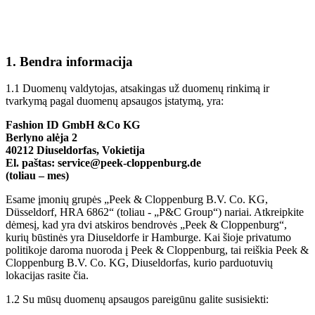
1. Bendra informacija
1.1 Duomenų valdytojas, atsakingas už duomenų rinkimą ir
tvarkymą pagal duomenų apsaugos įstatymą, yra:
Fashion ID GmbH &Co KG
Berlyno alėja 2
40212 Diuseldorfas, Vokietija
El. paštas:
service@peek-cloppenburg.de
(toliau – mes)
Esame įmonių grupės „Peek & Cloppenburg B.V. Co. KG,
Düsseldorf, HRA 6862“ (toliau - „P&C Group“) nariai. Atkreipkite
dėmesį, kad yra dvi atskiros bendrovės „Peek & Cloppenburg“,
kurių būstinės yra Diuseldorfe ir Hamburge. Kai šioje privatumo
politikoje daroma nuoroda į Peek & Cloppenburg, tai reiškia Peek &
Cloppenburg B.V. Co. KG, Diuseldorfas, kurio parduotuvių
lokacijas rasite čia.
1.2 Su mūsų duomenų apsaugos pareigūnu galite susisiekti: