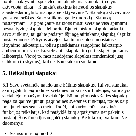
norite suaktyvinti, spustelėdami atitinkamą slankiklį (mėlyna =
aktyvuota; pilka = išjungta). atskirus kategorijos slapukus
spustelėdami „Informacija apie aktyvavimą“. Slapukų aktyvavimas
yra savanoriškas. Savo sutikimą galite nuorodą „Slapukų
nustatymai“. Taip pat galite naudotis mūsų svetaine visa apimtimi
nesuaktyvinę slapukų. Jei norite išjungti atskirų slapukų atšaukti
savo sutikimą, tai galite padaryti išjungę atitinkamą slapuką slapukų
nustatymuose. Išskyrus atvejus, kai tolimesniose nuostatose
ištrynimo laikotarpiai, toliau pateikiamas saugojimo laikotarpio
apibendrinimas, neatsižvelgiant į slapukų tipą ir tikslą: Slapukams
laikotarpis. Vietoj to, mes naudojame slapukus remdamiesi jūsų
sutikimu (6 skyrius), kol neatšauksite šio sutikimo.
5. Reikalingi slapukai
5.1 Savo svetainėje naudojame būtinus slapukus. Tai yra slapukai,
skirti įgalinti pagrindines svetainės funkcijas ir funkcijas, kurios yra
svetainėje ir naršymui svetainėje. Būtinų pirmosios šalies slapukų
pagalba galime įjungti pagrindines svetainės funkcijas, tokias kaip
prisijungimas seanso metu. Todėl, kai kurios mūsų svetainės
funkcijos reikalauja, kad naršyklė būtų atpažįstama net pakeitus
puslapį. Šios funkcijos negalėtų slapukų. Be kita ko, tvarkomi šie
duomenys:
Seanso ir įrenginio ID