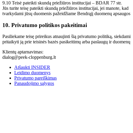
9.10 Teisė pateikti skundą priežiūros institucijai – BDAR 77 str.
Jūs turite teisę pateikti skundą priežiūros institucijai, jei manote, kad
tvarkydami jūsų duomenis pažeidžiame Bendrąjį duomenų apsaugos
10. Privatumo politikos pakeitimai
Pasiliekame teisę prireikus atnaujinti šią privatumo politiką, siekdami
pritaikyti ją prie teisinės bazės pasikeitimų arba paslaugų ir duomenų
Klientų aptarnavimas:
dialog@peek-cloppenburg.lt
Atšaukti INSIDER
Leidimo duomenys
Privatumo pareiškimas
Panaudojimo sąlygos