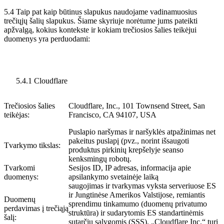
5.4 Taip pat kaip būtinus slapukus naudojame vadinamuosius
trečiųjų šalių slapukus. Šiame skyriuje norėtume jums pateikti
apžvalgą, kokius kontekste ir kokiam trečiosios šalies teikėjui
duomenys yra perduodami:
5.4.1 Cloudflare
Trečiosios šalies
Cloudflare, Inc., 101 Townsend Street, San
teikėjas:
Francisco, CA 94107, USA
Puslapio naršymas ir naršyklės atpažinimas net
pakeitus puslapį (pvz., norint išsaugoti
Tvarkymo tikslas:
produktus pirkinių krepšelyje seanso
kenksmingų robotų.
Tvarkomi
Sesijos ID, IP adresas, informacija apie
duomenys:
apsilankymo svetainėje laiką
saugojimas ir tvarkymas vyksta serveriuose ES
ir Jungtinėse Amerikos Valstijose, remiantis
Duomenų
sprendimu tinkamumo (duomenų privatumo
perdavimas į trečiąją
struktūra) ir sudarytomis ES standartinėmis
šalį:
sutarčių sąlygomis (SSS). „Cloudflare Inc.“ turi