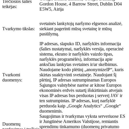
Trečiosios šalies
Gordon House, 4 Barrow Street, Dublin D04
teikėjas:
E5W5, Airija
svetainės lankytojų naršymo elgsenos analizė,
Tvarkymo tikslas:
siekiant pagerinti mūsų svetainę ir mūsų
pasiūlymą.
IP adresas, slapuko ID, naršyklės informacija
(šalies nustatymai, naršyklės versija, operacinė
sistema, ekrano ir naršyklės vaizdo tipas,
naršyklės programėlės), informacija apie
anksčiau lankytas svetaines ir/ar skelbimus.
Naudojame kodo plėtinį „anonymizeIP“, kuris
Tvarkomi
skirtas suaktyvinti svetainėje. Naudojant šį
duomenys:
plėtinį, IP adresas sutrumpinamas Europos
Sąjungos valstybėse narėse ar kitose Europos
ekonominės erdvės sutartį išskirtiniais atvejais
visas IP adresas bus perduotas į serverį JAV ir
ten sutrumpintas. IP adresas, kurį naršyklė
perduoda kaip „Google Analytics“ „Google“
duomenimis.
Saugojimas ir tvarkymas vyksta serveriuose ES
ir Jungtinėse Amerikos Valstijose, remiantis
Duomenų
sprendimu tinkamumo (duomenų privatumo