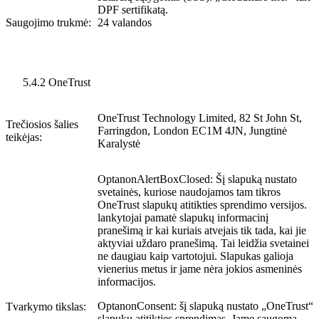
DPF sertifikatą.
Saugojimo trukmė:
24 valandos
5.4.2 OneTrust
OneTrust Technology Limited, 82 St John St,
Trečiosios šalies
Farringdon, London EC1M 4JN, Jungtinė
teikėjas:
Karalystė
OptanonAlertBoxClosed: Šį slapuką nustato
svetainės, kuriose naudojamos tam tikros
OneTrust slapukų atitikties sprendimo versijos.
lankytojai pamatė slapukų informacinį
pranešimą ir kai kuriais atvejais tik tada, kai jie
aktyviai uždaro pranešimą. Tai leidžia svetainei
ne daugiau kaip vartotojui. Slapukas galioja
vienerius metus ir jame nėra jokios asmeninės
informacijos.
OptanonConsent: šį slapuką nustato „OneTrust“
Tvarkymo tikslas:
slapukų atitikties sprendimas. Jame saugoma