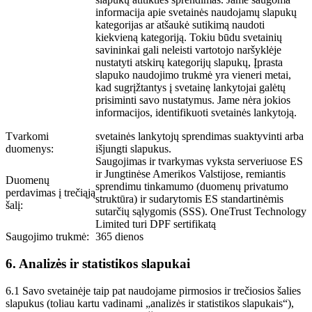
informacija apie svetainės naudojamų slapukų
kategorijas ar atšaukė sutikimą naudoti
kiekvieną kategoriją. Tokiu būdu svetainių
savininkai gali neleisti vartotojo naršyklėje
nustatyti atskirų kategorijų slapukų, Įprasta
slapuko naudojimo trukmė yra vieneri metai,
kad sugrįžtantys į svetainę lankytojai galėtų
prisiminti savo nustatymus. Jame nėra jokios
informacijos, identifikuoti svetainės lankytoją.
Tvarkomi
svetainės lankytojų sprendimas suaktyvinti arba
duomenys:
išjungti slapukus.
Saugojimas ir tvarkymas vyksta serveriuose ES
ir Jungtinėse Amerikos Valstijose, remiantis
Duomenų
sprendimu tinkamumo (duomenų privatumo
perdavimas į trečiąją
struktūra) ir sudarytomis ES standartinėmis
šalį:
sutarčių sąlygomis (SSS). OneTrust Technology
Limited turi DPF sertifikatą
Saugojimo trukmė:
365 dienos
6. Analizės ir statistikos slapukai
6.1 Savo svetainėje taip pat naudojame pirmosios ir trečiosios šalies
slapukus (toliau kartu vadinami „analizės ir statistikos slapukais“),