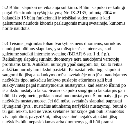
5.2 Būtini slapukai nereikalauja sutikimo. Būtini slapukai reikalingi
pagal Elektroninių ryšių įstatymą Nr. IX-2135, priimtą 2004 m.
balandžio 15 būtų funkcionali ir teisiškai suderinama ir kad
galėtumėte naudotis kitomis paslaugomis mūsų svetainėje, kuriomis
norite naudotis.
5.3 Teisinis pagrindas toliau tvarkyti asmens duomenis, surinktus
naudojant būtinus slapukus, yra mūsų teisėtas interesas, kad
galėtume suteikti interneto svetainę (BDAR 6 str. 1 d. f p.).
Reikalingų slapukų surinkti duomenys nėra naudojami vartotojų
profiliams kurti. Aukščiau nurodyti ypač saugomi tol, kol to reikia
aukščiau nurodytam tikslui pasiekti. Paprastai reikalingi slapukai
saugomi iki jūsų apsilankymo mūsų svetainėje nuo jūsų naudojamos
naršyklės tipo, anksčiau lankyto puslapio atkūrimas gali būti
suaktyvintas pagal numatytuosius nustatymus, kad seanso ištrinti po
iš anksto nustatyto laiko. Seanso slapuko saugojimo laikotarpis gali
būti iki dvejų metų, priklausomai nuo nustatymo. Šį numatytąjį patys
naršyklės nustatymuose. Jei dėl mūsų svetainės slapukai paprastai
išjungiami (pvz., nustačius atitinkamą naršyklės nustatymą), būtini o
tai gali reikšti, kad ne visos svetainės funkcijos gali būti išnaudotos
visa apimtimi, pavyzdžiui, mūsų svetainė negalės atpažinti jūsų
naršyklės būti nepasiekiamas arba duomenys gali būti prarasti.