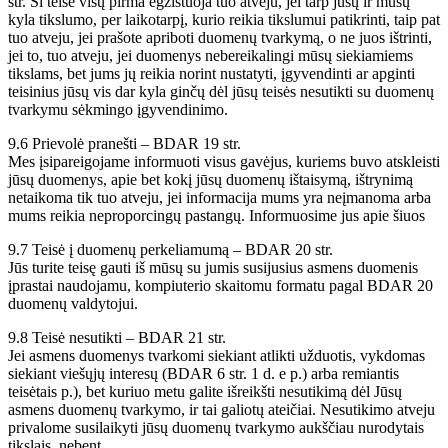
str. Ši teisė visų pirma egzistuoja tuo atveju, jei tarp jūsų ir mūsų
kyla tikslumo, per laikotarpį, kurio reikia tikslumui patikrinti, taip pat
tuo atveju, jei prašote apriboti duomenų tvarkymą, o ne juos ištrinti,
jei to, tuo atveju, jei duomenys nebereikalingi mūsų siekiamiems
tikslams, bet jums jų reikia norint nustatyti, įgyvendinti ar apginti
teisinius jūsų vis dar kyla ginčų dėl jūsų teisės nesutikti su duomenų
tvarkymu sėkmingo įgyvendinimo.
9.6 Prievolė pranešti – BDAR 19 str.
Mes įsipareigojame informuoti visus gavėjus, kuriems buvo atskleisti
jūsų duomenys, apie bet kokį jūsų duomenų ištaisymą, ištrynimą
netaikoma tik tuo atveju, jei informacija mums yra neįmanoma arba
mums reikia neproporcingų pastangų. Informuosime jus apie šiuos
9.7 Teisė į duomenų perkeliamumą – BDAR 20 str.
Jūs turite teisę gauti iš mūsų su jumis susijusius asmens duomenis
įprastai naudojamu, kompiuterio skaitomu formatu pagal BDAR 20
duomenų valdytojui.
9.8 Teisė nesutikti – BDAR 21 str.
Jei asmens duomenys tvarkomi siekiant atlikti užduotis, vykdomas
siekiant viešųjų interesų (BDAR 6 str. 1 d. e p.) arba remiantis
teisėtais p.), bet kuriuo metu galite išreikšti nesutikimą dėl Jūsų
asmens duomenų tvarkymo, ir tai galiotų ateičiai. Nesutikimo atveju
privalome susilaikyti jūsų duomenų tvarkymo aukščiau nurodytais
tikslais, nebent