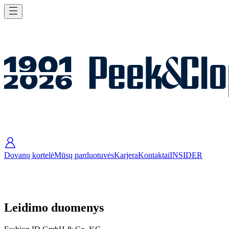
Dovanų kortelė
Mūsų parduotuvės
Karjera
Kontaktai
INSIDER
Leidimo duomenys