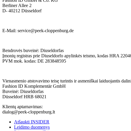
Fashion ID GmbH & Co. KG
Berliner Allee 2
D- 40212 Düsseldorf
E-Mail:
service@peek-cloppenburg.de
Bendrovės buveinė: Diuseldorfas
Įmonių registras prie Diuseldorfo apylinkės teismo, kodas HRA 2204
PVM mok. kodas: DE 283848595
Vienasmenio atstovavimo teisę turintis ir asmeniškai laiduojantis dalin
Fashion ID Komplementär GmbH
Buveinė: Diuseldorfas
Düsseldorf HRB 68021
Klientų aptarnavimas:
dialog@peek-cloppenburg.lt
Atšaukti INSIDER
Leidimo duomenys